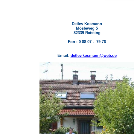
Detlev Kosmann
Mösleweg 5
82339 Raisting
Fon : 0 88 07 - 79 76
Email:
detlev.kosmann@web.de